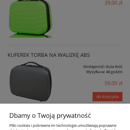
39,00 zł
KUFEREK TORBA NA WALIZKĘ ABS
Dostępność:
duża ilość
Wysyłka w:
48 godzin
59,00 zł
do koszyka
Dbamy o Twoją prywatność
KUFEREK TORBA NA WALIZKĘ ABS ZESTAW 5w1
Pliki cookies i pokrewne im technologie umożliwiają poprawne
MIX