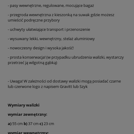
- pasy wewnętrzne, regulowane, mocujące bagaż
- przegroda wewnętrzna z kieszonką na suwak gdzie możesz
umieścić podręczne przybory
- uchwyty ułatwiające transport i przenoszenie
- wysuwany lekki, wewnętrzny, stelaż aluminiowy
- nowoczesny design i wysoka jakość!
- prosta konserwacja! (w przypadku ubrudzenia walizki, wystarczy
przetrzeć ją wilgotną gąbką)
- Uwaga! W zależności od dostawy walizki mogą posiadać czarne
lub czerwone logo z napisem Gravitt lub Szyk
Wymiary walizki
wymiar zewnętrzny:
a)
55 cm
b)
37 cm
c)
23 cm
wymiar wewnętrzny: