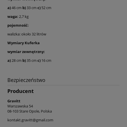
a)
46 cm
b)
33 cm
c)
52 cm
waga:
2,7 kg
pojemność:
walizka: około 32 litrów
Wymiary Kuferka
wymiar zewnętrzny:
a)
28 cm
b)
35 cm
c)
16 cm
Bezpieczeństwo
Producent
Gravitt
Warszawska 54
08-103 Stare Opole, Polska
kontakt.gravitt@gmail.com