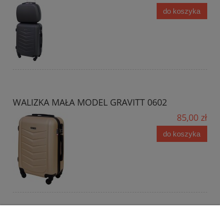
do koszyka
WALIZKA MAŁA MODEL GRAVITT 0602
85,00 zł
do koszyka