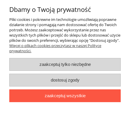
349,00 zł
Dbamy o Twoją prywatność
do koszyka
Pliki cookies i pokrewne im technologie umożliwiają poprawne
działanie strony i pomagają nam dostosować ofertę do Twoich
potrzeb. Możesz zaakceptować wykorzystanie przez nas
wszystkich tych plików i przejść do sklepu lub dostosować użycie
plików do swoich preferencji, wybierając opcję "Dostosuj zgody".
Więcej o plikach cookies przeczytasz w naszej Polityce
prywatności.
zaakceptuj tylko niezbędne
dostosuj zgody
zaakceptuj wszystkie
WALIZKA KOMPLET 3w1 GRAVITT MODEL
POLIPROPYLEN 003