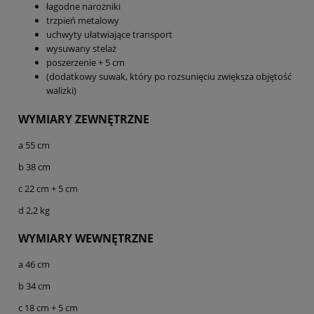
łagodne narożniki
trzpień metalowy
uchwyty ułatwiające transport
wysuwany stelaż
poszerzenie + 5 cm
(dodatkowy suwak, który po rozsunięciu zwiększa objętość
walizki)
WYMIARY ZEWNĘTRZNE
a 55 cm
b 38 cm
c 22 cm + 5 cm
d 2,2 kg
WYMIARY WEWNĘTRZNE
a 46 cm
b 34 cm
c 18 cm + 5 cm