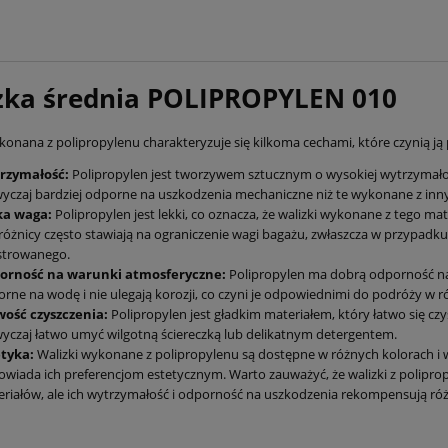
zka średnia POLIPROPYLEN 010
konana z polipropylenu charakteryzuje się kilkoma cechami, które czynią 
rzymałość:
Polipropylen jest tworzywem sztucznym o wysokiej wytrzymałości
yczaj bardziej odporne na uszkodzenia mechaniczne niż te wykonane z innyc
ka waga:
Polipropylen jest lekki, co oznacza, że walizki wykonane z tego mat
óżnicy często stawiają na ograniczenie wagi bagażu, zwłaszcza w przypadku 
strowanego.
orność na warunki atmosferyczne:
Polipropylen ma dobrą odporność na w
rne na wodę i nie ulegają korozji, co czyni je odpowiednimi do podróży w
wość czyszczenia:
Polipropylen jest gładkim materiałem, który łatwo się cz
yczaj łatwo umyć wilgotną ściereczką lub delikatnym detergentem.
etyka:
Walizki wykonane z polipropylenu są dostępne w różnych kolorach i 
wiada ich preferencjom estetycznym. Warto zauważyć, że walizki z polipro
riałów, ale ich wytrzymałość i odporność na uszkodzenia rekompensują róż