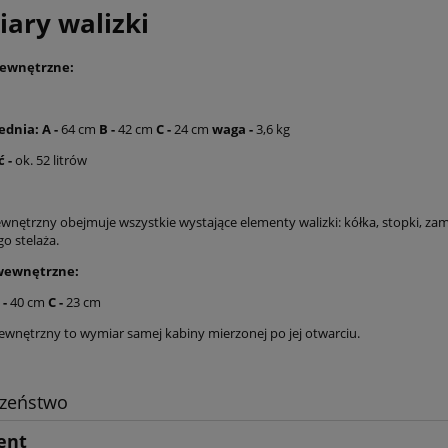
ary walizki
zewnętrzne:
rednia:
A
-
64 cm
B -
42 cm
C -
24 cm
waga -
3,6 kg
 -
ok. 52 litrów
ewnętrzny obejmuje wszystkie wystające elementy walizki: kółka, stopki, za
 stelaża.
wewnętrzne:
 -
40 cm
C -
23 cm
ewnętrzny to wymiar samej kabiny mierzonej po jej otwarciu.
czeństwo
ent