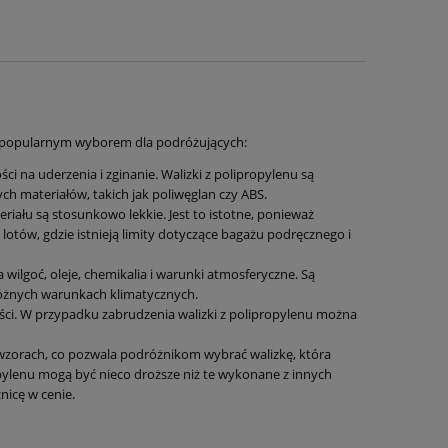
ją popularnym wyborem dla podróżujących:
 na uderzenia i zginanie. Walizki z polipropylenu są
h materiałów, takich jak poliwęglan czy ABS.
eriału są stosunkowo lekkie. Jest to istotne, ponieważ
lotów, gdzie istnieją limity dotyczące bagażu podręcznego i
ilgoć, oleje, chemikalia i warunki atmosferyczne. Są
 różnych warunkach klimatycznych.
yści. W przypadku zabrudzenia walizki z polipropylenu można
wzorach, co pozwala podróżnikom wybrać walizkę, która
pylenu mogą być nieco droższe niż te wykonane z innych
nicę w cenie.