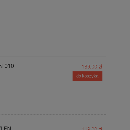
N 010
139,00 zł
do koszyka
YLEN
119,00 zł