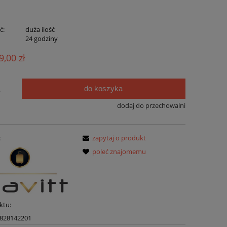
ć:
duża ilość
:
24 godziny
9,00 zł
do koszyka
.
dodaj do przechowalni
:
zapytaj o produkt
poleć znajomemu
ktu:
828142201