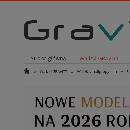
Strona główna
Walizki GRAVITT
»
»
»
Walizki GRAVITT
Walizki z polipropylenu
Ś