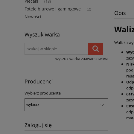
Plecaki
(18)
Fotele biurowe i gamingowe
(2)
Opis
Nowości
Wali
Wyszukiwarka
Walizka wy
Wyt
zazw
wyszukiwarka zaawansowana
Nis
podr
reje
Producenci
Odp
odpo
Wybierz producenta
Łat
zazw
Est
odpo
mate
Zaloguj się