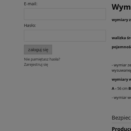
E-mail:
Wymi
wymiary 
Hasło:
walizka ś
pojemność
zaloguj się
Nie pamiętasz hasła?
Zarejestruj się
- wymiar z
wysuwanego
wymiary 
A
-
56 cm
B
- wymiar w
Bezpie
Produc