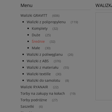
Menu
WALIZK
Walizki GRAVITT
(606)
Walizki z polipropylenu
(119)
Komplety
(32)
Duże
(25)
Średnie
(32)
Małe
(30)
Walizki z poliwęglanu
(26)
Walizki z ABS
(376)
Walizki z materiału
(55)
Walizki textille
(30)
Walizki do samolotu
(8)
Walizki RYANAIR
(22)
Torby na zakupy na kołach
(19)
Torby podróżne
(27)
Saszetki
(6)